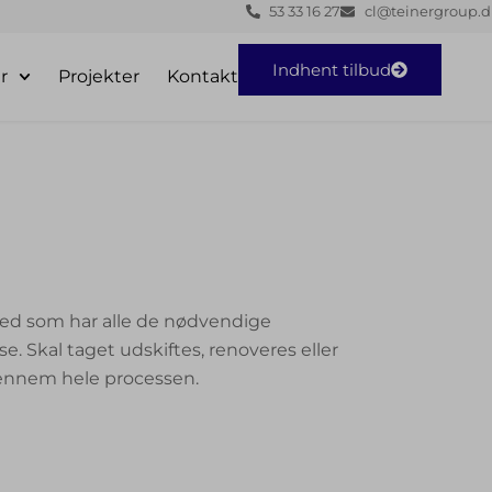
53 33 16 27
cl@teinergroup.d
Indhent tilbud
r
Projekter
Kontakt
hed som har alle de nødvendige
. Skal taget udskiftes, renoveres eller
g gennem hele processen.