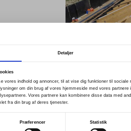
ekt kan virke uoverskueligt.
ekontakt, med fokus på de
il slut, så vi i fællesskab
drømme.
Detaljer
ookies
se vores indhold og annoncer, til at vise dig funktioner til sociale
oplysninger om din brug af vores hjemmeside med vores partnere i
ysepartnere. Vores partnere kan kombinere disse data med andr
et fra din brug af deres tjenester.
Præferencer
Statistik