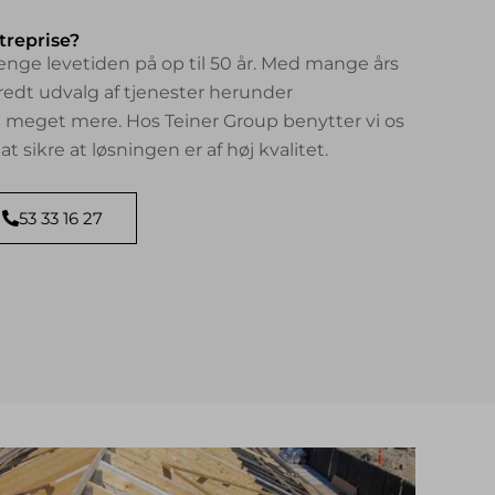
treprise?
nge levetiden på op til 50 år. Med mange års
 bredt udvalg af tjenester herunder
g meget mere. Hos Teiner Group benytter vi os
at sikre at løsningen er af høj kvalitet.
53 33 16 27