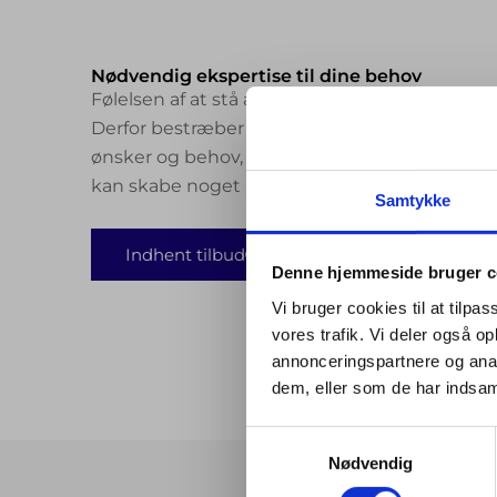
Nødvendig ekspertise til dine behov
Følelsen af at stå alene med et større tagproj
Derfor bestræber vi os på at holde tæt kund
ønsker og behov, du har. Vi er med dig fra start t
kan skabe noget holdbart og realisere dine 
Samtykke
Indhent tilbud
53 33 16 27
Denne hjemmeside bruger c
Vi bruger cookies til at tilpas
vores trafik. Vi deler også 
annonceringspartnere og anal
dem, eller som de har indsaml
Samtykkevalg
Nødvendig