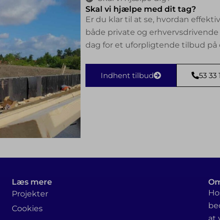
Skal vi hjælpe med dit tag?
Er du klar til at se, hvordan effektiv
både private og erhvervsdrivende 
dag for et uforpligtende tilbud på
Indhent tilbud
53 33 
Læs mere
Om
Hos
Projekter
be
Cookies
at 