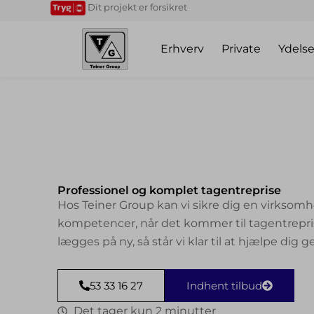
Gå
Dit projekt er forsikret
til
indholdet
Erhverv
Private
Ydelse
Professionel og komplet tagentreprise
Hos Teiner Group kan vi sikre dig en virksom
kompetencer, når det kommer til tagentreprise
lægges på ny, så står vi klar til at hjælpe di
53 33 16 27
Indhent tilbud
Det tager kun 2 minutter