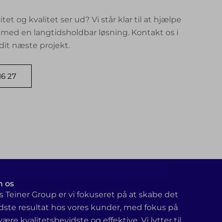
itet og kvalitet ser ud? Vi står klar til at hjælpe
med en langtidsholdbar løsning. Kontakt os i
 dit næste projekt.
16 27
 os
 Teiner Group er vi fokuseret på at skabe det
dste resultat hos vores kunder, med fokus på
være kvalitetsbevidste og effektive. Vi lytter til